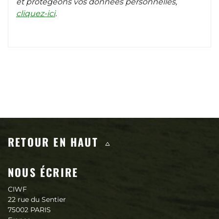
et protégeons vos données personnelles,
cliquez-ici
.
Contenus qui pourraient vous in
RETOUR EN HAUT
NOUS ÉCRIRE
CIWF
22 rue du Sentier
75002 PARIS