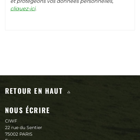
et protégeons vos données personnelles,
cliquez-ici
.
Contenus qui pourraient vous in
RETOUR EN HAUT
NOUS ÉCRIRE
CIWF
22 rue du Sentier
75002 PARIS